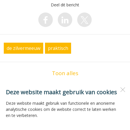
Deel dit bericht
de zilvermeeuw
praktisch
Toon alles
Deze website maakt gebruik van cookies
OBS de Zilvermeeuw
Vogelzwin 23
Deze website maakt gebruik van functionele en anonieme
1771 JG
Wieringerwerf
analytische cookies om de website correct te laten werken
en te verbeteren.
Open desktopversie