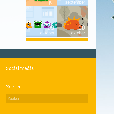
juli
september
09
10
oktober
oktober
Social media
Zoeken