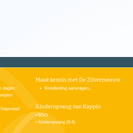
Maak kennis met De Zilvermeeuw
je dagen
Rondleiding aanvragen...
orgers
Kinderopvang van Kappio
chapsraad
•
BSO
•
Kinderopvang (0-4)