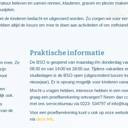
e natuur beleven en samen rennen, klauteren, graven en plezier make
olplein.
 de kinderen bedacht en uitgevoerd worden. Zo zorgen we voor een
bben altijd de keuze om mee te doen aan activiteiten of om zelfstandig
Praktische informatie
De BSO is geopend van maandag t/m donderdag van
en mee. Ze
08:30 en van 14:00 tot 18:00 uur. Tijdens vakanties e
zijn
studiedagen is de BSO open (uitgezonderd tussen ke
root
nieuwjaar). Er is opvang mogelijk voor kinderen vanaf
gen
Mocht u vragen hebben, interesse hebben in een rond
ijk ook.
graag een proefberekening ontvangen? Neem dan co
met ons servicebureau via 0223- 534797 of info@kap
rs
 van de
Voor een proefberekening kunt u ook op onze websit
via
deze link
.