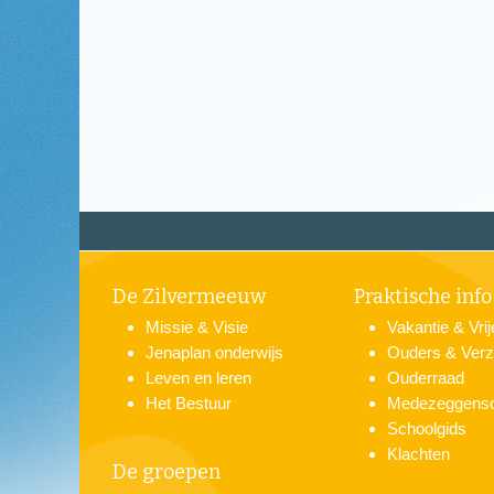
De Zilvermeeuw
Praktische info
Missie & Visie
Vakantie & Vri
Jenaplan onderwijs
Ouders & Verz
Leven en leren
Ouderraad
Het Bestuur
Medezeggens
Schoolgids
Klachten
De groepen