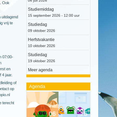
06 juli 2026
n. Ook
Studiemiddag
15 september 2026 - 12:00 uur
 uitdagend
 vrij te
Studiedag
09 oktober 2026
Herfstvakantie
10 oktober 2026
Studiedag
 07:00-
19 oktober 2026
n
rst en
Meer agenda
 4 jaar.
leiding of
Agenda
ntact op
pio.nl
e terecht
06
15