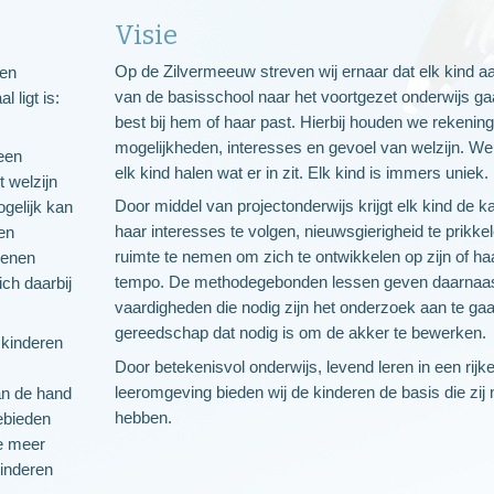
Visie
Op de Zilvermeeuw streven wij ernaar dat elk kind aa
 en
van de basisschool naar het voortgezet onderwijs gaa
 ligt is:
best bij hem of haar past. Hierbij houden we rekenin
mogelijkheden, interesses en gevoel van welzijn. We w
een
elk kind halen wat er in zit. Elk kind is immers uniek.
 welzijn
Door middel van projectonderwijs krijgt elk kind de ka
ogelijk kan
haar interesses te volgen, nieuwsgierigheid te prikke
een
ruimte te nemen om zich te ontwikkelen op zijn of ha
senen
tempo. De methodegebonden lessen geven daarnaas
ich daarbij
vaardigheden die nodig zijn het onderzoek aan te gaa
gereedschap dat nodig is om de akker te bewerken.
 kinderen
Door betekenisvol onderwijs, levend leren in een rijk
leeromgeving bieden wij de kinderen de basis die zij 
an de hand
hebben.
ebieden
de meer
Kinderen