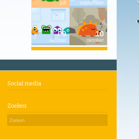
juli
september
09
10
oktober
oktober
Social media
Zoeken