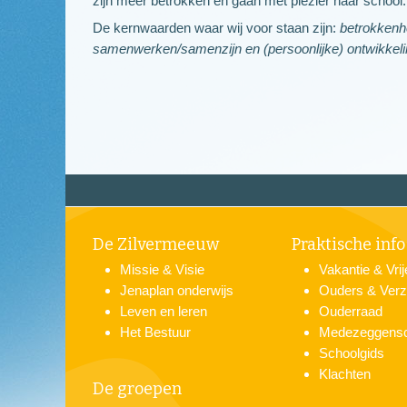
zijn meer betrokken en gaan met plezier naar school
De kernwaarden waar wij voor staan zijn:
betrokkenh
samenwerken/samenzijn en (persoonlijke) ontwikkeli
De Zilvermeeuw
Praktische info
Missie & Visie
Vakantie & Vri
Jenaplan onderwijs
Ouders & Verz
Leven en leren
Ouderraad
Het Bestuur
Medezeggens
Schoolgids
Klachten
De groepen