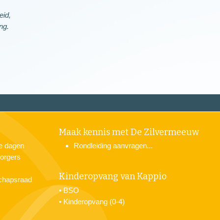
.
eid,
ng.
Maak kennis met De Zilvermeeuw
je dagen
Rondleiding aanvragen...
orgers
Kinderopvang van Kappio
chapsraad
•
BSO
•
Kinderopvang (0-4)