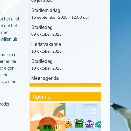
06 juli 2026
Studiemiddag
15 september 2026 - 12:00 uur
n het eind
t dat het
Studiedag
g met
09 oktober 2026
illen uit
Herfstvakantie
10 oktober 2026
ns zijn of
Studiedag
len en de
ar eigen
19 oktober 2026
t de
Meer agenda
n, als het
Agenda
e
nodig
06
15