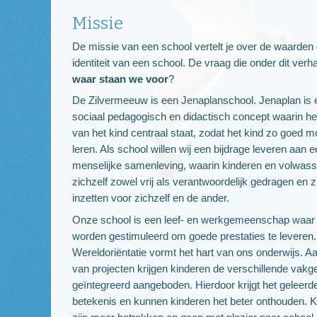
Missie
De missie van een school vertelt je over de waarden
identiteit van een school. De vraag die onder dit verhaal
waar staan we voor
?
De Zilvermeeuw is een Jenaplanschool. Jenaplan is 
sociaal pedagogisch en didactisch concept waarin het
van het kind centraal staat, zodat het kind zo goed m
leren. Als school willen wij een bijdrage leveren aan 
menselijke samenleving, waarin kinderen en volwas
zichzelf zowel vrij als verantwoordelijk gedragen en z
inzetten voor zichzelf en de ander.
Onze school is een leef- en werkgemeenschap waar
worden gestimuleerd om goede prestaties te leveren.
Wereldoriëntatie vormt het hart van ons onderwijs. A
van projecten krijgen kinderen de verschillende vakg
geïntegreerd aangeboden. Hierdoor krijgt het geleer
betekenis en kunnen kinderen het beter onthouden. 