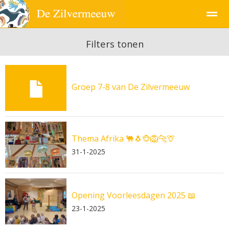
Filters tonen
Pagina's
Groep 7-8 van De Zilvermeeuw
Thema Afrika 🐫🐧🐵🦁🐆🦒
31-1-2025
Opening Voorleesdagen 2025 📖
23-1-2025