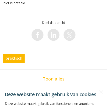
niet is betaald.
Deel dit bericht
praktisch
Toon alles
Deze website maakt gebruik van cookies
OBS de Zilvermeeuw
Vogelzwin 23
Deze website maakt gebruik van functionele en anonieme
1771 JG
Wieringerwerf