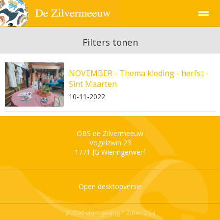
Filters tonen
NOVEMBER - Thema kleding - herfst -
Pagina's
Sint Maarten
10-11-2022
OBS de Zilvermeeuw
Vogelzwin 23
1771 JG
Wieringerwerf
Open desktopversie
ZUSeF vormgeving |
Ziber DS4