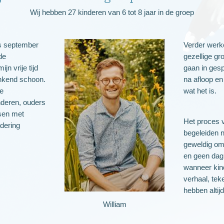
Wij hebben 27 kinderen van 6 tot 8 jaar in de groep
ds september
Verder werke
de
gezellige gr
jn vrije tijd
gaan in gesp
inkend schoon.
na afloop en
de
wat het is.
nderen, ouders
nsen met
Het proces v
adering
begeleiden 
geweldig om 
en geen dag 
wanneer kin
verhaal, tek
hebben altij
William