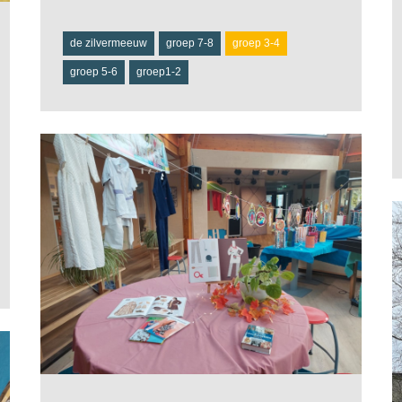
de zilvermeeuw
groep 7-8
groep 3-4
groep 5-6
groep1-2