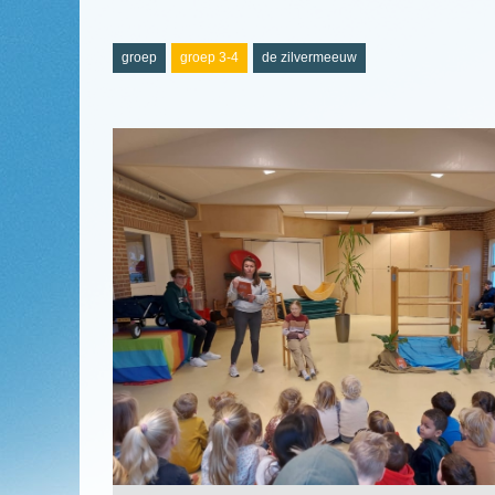
groep
groep 3-4
de zilvermeeuw