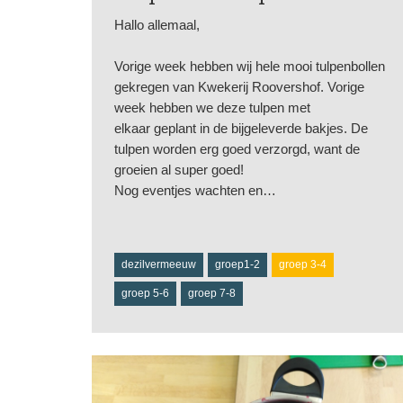
Hallo allemaal,
Vorige week hebben wij hele mooi tulpenbollen
gekregen van Kwekerij Roovershof. Vorige
week hebben we deze tulpen met
elkaar geplant in de bijgeleverde bakjes. De
tulpen worden erg goed verzorgd, want de
groeien al super goed!
Nog eventjes wachten en…
dezilvermeeuw
groep1-2
groep 3-4
groep 5-6
groep 7-8