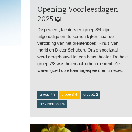
Opening Voorleesdagen
2025 📖
De peuters, kleuters en groep 3/4 zijn
uitgenodigd om te komen kijken naar de
vertolking van het prentenboek ’Rinus’ van
Ingrid en Dieter Schubert. Onze speelzaal
werd omgebouwd tot een heus theater. De hele
groep 7/8 was helemaal in hun element! Ze
waren goed op elkaar ingespeeld en timede…
groep 7-8
groep 3-4
groep1-2
de zilvermeeuw