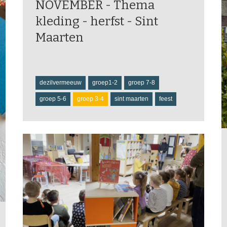
NOVEMBER - Thema
kleding - herfst - Sint
Maarten
dezilvermeeuw
groep1-2
groep 7-8
groep 5-6
groep 3-4
sint maarten
feest