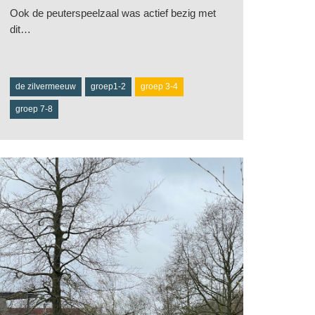
Ook de peuterspeelzaal was actief bezig met
dit…
de zilvermeeuw
groep1-2
groep 3-4
groep 7-8