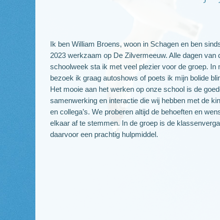
Ik ben William Broens, woon in Schagen en ben sin
2023 werkzaam op De Zilvermeeuw. Alle dagen van 
schoolweek sta ik met veel plezier voor de groep. In mi
bezoek ik graag autoshows of poets ik mijn bolide bl
Het mooie aan het werken op onze school is de goe
samenwerking en interactie die wij hebben met de ki
en collega’s. We proberen altijd de behoeften en we
elkaar af te stemmen. In de groep is de klassenverg
daarvoor een prachtig hulpmiddel.