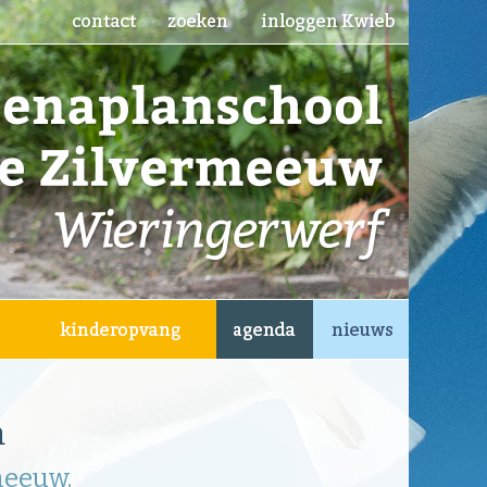
m
meeuw.