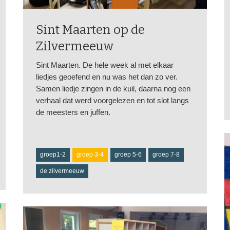
Sint Maarten op de
Zilvermeeuw
Sint Maarten. De hele week al met elkaar
liedjes geoefend en nu was het dan zo ver.
Samen liedje zingen in de kuil, daarna nog een
verhaal dat werd voorgelezen en tot slot langs
de meesters en juffen.
groep1-2
groep 3-4
groep 5-6
groep 7-8
de zilvermeeuw