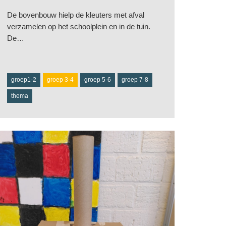
De bovenbouw hielp de kleuters met afval
verzamelen op het schoolplein en in de tuin.
De…
groep1-2
groep 3-4
groep 5-6
groep 7-8
thema