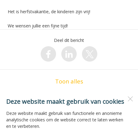
Het is herfstvakantie, de kinderen zijn vrij!
We wensen jullie een fijne tijd!
Deel dit bericht
Toon alles
Deze website maakt gebruik van cookies
OBS de Zilvermeeuw
Vogelzwin 23
Deze website maakt gebruik van functionele en anonieme
1771 JG
Wieringerwerf
analytische cookies om de website correct te laten werken
en te verbeteren.
Open desktopversie