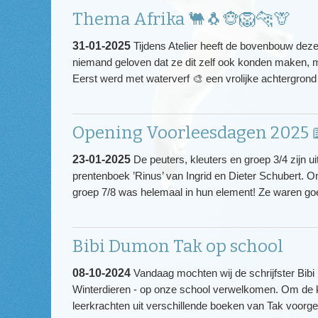
Thema Afrika 🐫🐧🐵🦁🐆🦒
31-01-2025
Tijdens Atelier heeft de bovenbouw dez
niemand geloven dat ze dit zelf ook konden maken, m
Eerst werd met waterverf 🎨 een vrolijke achtergro
Opening Voorleesdagen 2025 
23-01-2025
De peuters, kleuters en groep 3/4 zijn u
prentenboek ’Rinus’ van Ingrid en Dieter Schubert. 
groep 7/8 was helemaal in hun element! Ze waren go
Bibi Dumon Tak op school
08-10-2024
Vandaag mochten wij de schrijfster Bib
Winterdieren - op onze school verwelkomen. Om de 
leerkrachten uit verschillende boeken van Tak voorge