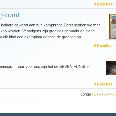
0 Reacties
-
pkrant
keihard gewerkt aan hun kampkrant. Eerst hebben we met
 kan worden. Vervolgens zijn groepjes gemaakt en hierin
or elk kind een exemplaar geprint, de groepen op…
0 Reacties
-
winnaars, maar voor ons zijn het de SEVEN FUNS! ✨
0 Reacties
-
vorige
-
1
-
2
-
3
-
4
-
5