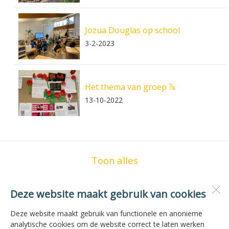
Jozua Douglas op school
3-2-2023
Het thema van groep ⅞
13-10-2022
Toon alles
Deze website maakt gebruik van cookies
OBS de Zilvermeeuw
Vogelzwin 23
Deze website maakt gebruik van functionele en anonieme
1771 JG
Wieringerwerf
analytische cookies om de website correct te laten werken