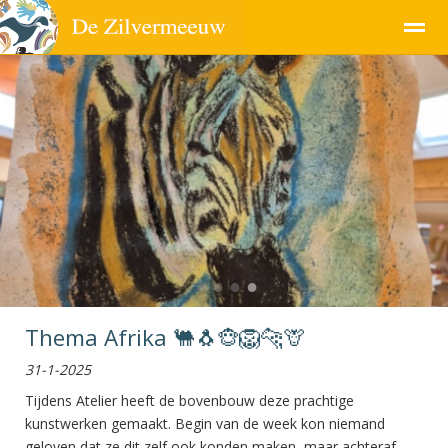
Pagina's
●
●
●
●
Thema Afrika 🐫🐧🐵🦁🐆🦒
31-1-2025
Tijdens Atelier heeft de bovenbouw deze prachtige
kunstwerken gemaakt. Begin van de week kon niemand
geloven dat ze dit zelf ook konden maken, maar achteraf