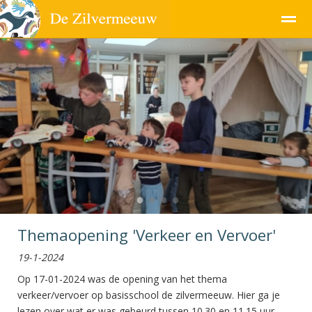
Pagina's
●
●
●
●
Themaopening 'Verkeer en Vervoer'
19-1-2024
Op 17-01-2024 was de opening van het thema
verkeer/vervoer op basisschool de zilvermeeuw. Hier ga je
lezen over wat er was gebeurd tussen 10.30 en 11.15 uur.