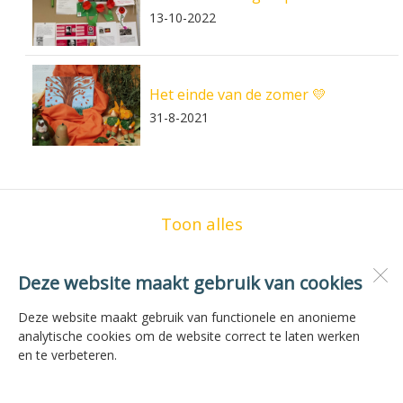
13-10-2022
Het einde van de zomer 💛
31-8-2021
Toon alles
Deze website maakt gebruik van cookies
OBS de Zilvermeeuw
Vogelzwin 23
Deze website maakt gebruik van functionele en anonieme
1771 JG
Wieringerwerf
analytische cookies om de website correct te laten werken
en te verbeteren.
Open desktopversie