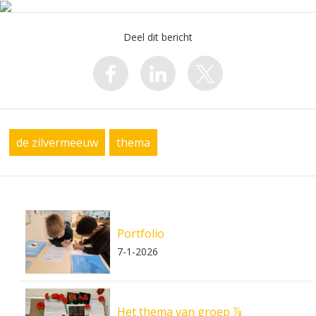
Deel dit bericht
de zilvermeeuw
thema
Portfolio
7-1-2026
Het thema van groep ⅞