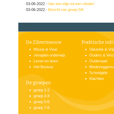
03-06-2022
-
Van een eitje tot een vlinder!
03-06-2022
-
Bericht van groep 5/6
De Zilvermeeuw
Praktische info
Missie & Visie
Vakantie & Vri
Jenaplan onderwijs
Ouders & Verz
Leven en leren
Ouderraad
Het Bestuur
Medezeggens
Schoolgids
Klachten
De groepen
groep 1-2
groep 3-4
groep 5-6
groep 7-8