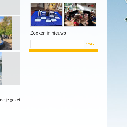
Zoeken in nieuws
Zoek
netje gezet