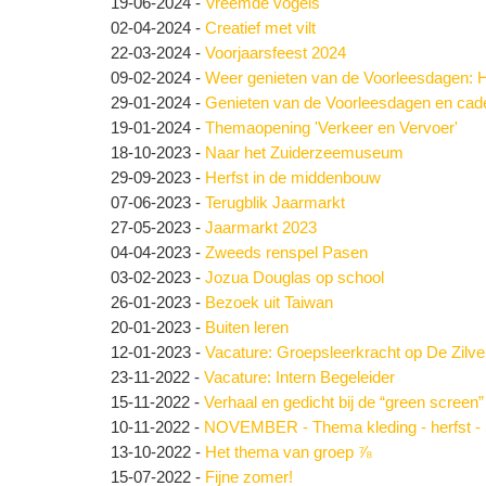
19-06-2024
-
Vreemde vogels
02-04-2024
-
Creatief met vilt
22-03-2024
-
Voorjaarsfeest 2024
09-02-2024
-
Weer genieten van de Voorleesdagen: H
29-01-2024
-
Genieten van de Voorleesdagen en cade
19-01-2024
-
Themaopening 'Verkeer en Vervoer'
18-10-2023
-
Naar het Zuiderzeemuseum
29-09-2023
-
Herfst in de middenbouw
07-06-2023
-
Terugblik Jaarmarkt
27-05-2023
-
Jaarmarkt 2023
04-04-2023
-
Zweeds renspel Pasen
03-02-2023
-
Jozua Douglas op school
26-01-2023
-
Bezoek uit Taiwan
20-01-2023
-
Buiten leren
12-01-2023
-
Vacature: Groepsleerkracht op De Zil
23-11-2022
-
Vacature: Intern Begeleider
15-11-2022
-
Verhaal en gedicht bij de “green screen”
10-11-2022
-
NOVEMBER - Thema kleding - herfst - 
13-10-2022
-
Het thema van groep ⅞
15-07-2022
-
Fijne zomer!