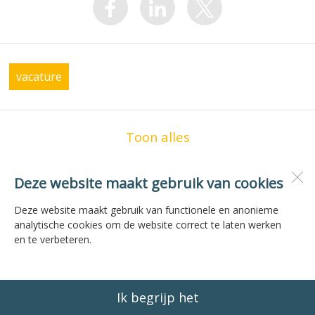
vacature
Toon alles
Deze website maakt gebruik van cookies
OBS de Zilvermeeuw
Vogelzwin 23
Deze website maakt gebruik van functionele en anonieme
1771 JG
Wieringerwerf
analytische cookies om de website correct te laten werken
en te verbeteren.
Open desktopversie
Ik begrijp het
ZUSeF vormgeving |
Ziber DS4