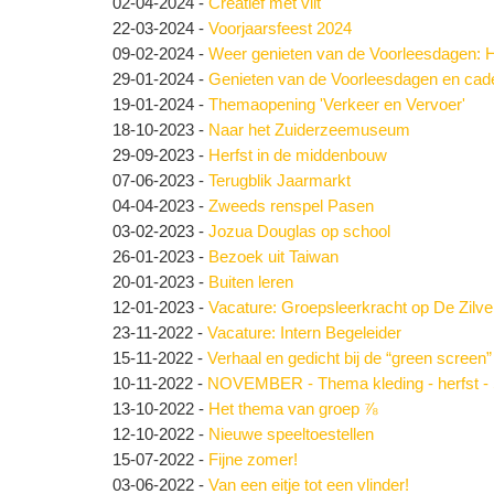
02-04-2024
-
Creatief met vilt
22-03-2024
-
Voorjaarsfeest 2024
09-02-2024
-
Weer genieten van de Voorleesdagen: H
29-01-2024
-
Genieten van de Voorleesdagen en cade
19-01-2024
-
Themaopening 'Verkeer en Vervoer'
18-10-2023
-
Naar het Zuiderzeemuseum
29-09-2023
-
Herfst in de middenbouw
07-06-2023
-
Terugblik Jaarmarkt
04-04-2023
-
Zweeds renspel Pasen
03-02-2023
-
Jozua Douglas op school
26-01-2023
-
Bezoek uit Taiwan
20-01-2023
-
Buiten leren
12-01-2023
-
Vacature: Groepsleerkracht op De Zil
23-11-2022
-
Vacature: Intern Begeleider
15-11-2022
-
Verhaal en gedicht bij de “green screen”
10-11-2022
-
NOVEMBER - Thema kleding - herfst - 
13-10-2022
-
Het thema van groep ⅞
12-10-2022
-
Nieuwe speeltoestellen
15-07-2022
-
Fijne zomer!
03-06-2022
-
Van een eitje tot een vlinder!