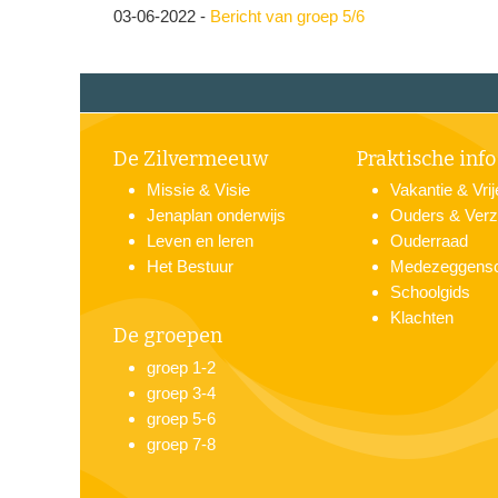
03-06-2022
-
Bericht van groep 5/6
De Zilvermeeuw
Praktische info
Missie & Visie
Vakantie & Vri
Jenaplan onderwijs
Ouders & Verz
Leven en leren
Ouderraad
Het Bestuur
Medezeggens
Schoolgids
Klachten
De groepen
groep 1-2
groep 3-4
groep 5-6
groep 7-8