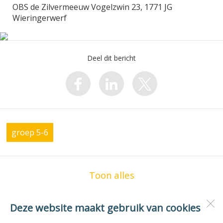
OBS de Zilvermeeuw Vogelzwin 23, 1771 JG
Wieringerwerf
Deel dit bericht
groep 5-6
Toon alles
Deze website maakt gebruik van cookies
OBS de Zilvermeeuw
Vogelzwin 23