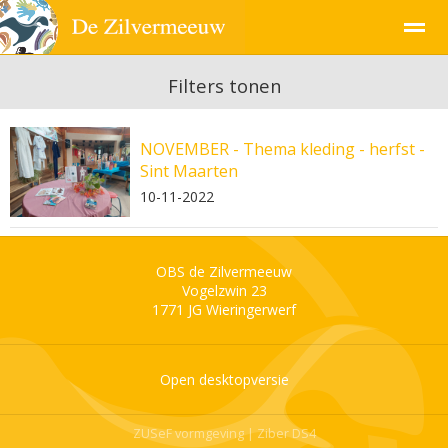
Filters tonen
NOVEMBER - Thema kleding - herfst -
Pagina's
Sint Maarten
10-11-2022
OBS de Zilvermeeuw
Vogelzwin 23
1771 JG
Wieringerwerf
Open desktopversie
ZUSeF vormgeving |
Ziber DS4