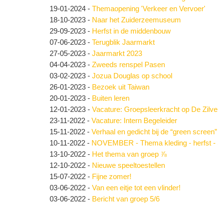
19-01-2024
-
Themaopening 'Verkeer en Vervoer'
18-10-2023
-
Naar het Zuiderzeemuseum
29-09-2023
-
Herfst in de middenbouw
07-06-2023
-
Terugblik Jaarmarkt
27-05-2023
-
Jaarmarkt 2023
04-04-2023
-
Zweeds renspel Pasen
03-02-2023
-
Jozua Douglas op school
26-01-2023
-
Bezoek uit Taiwan
20-01-2023
-
Buiten leren
12-01-2023
-
Vacature: Groepsleerkracht op De Zil
23-11-2022
-
Vacature: Intern Begeleider
15-11-2022
-
Verhaal en gedicht bij de “green screen”
10-11-2022
-
NOVEMBER - Thema kleding - herfst - 
13-10-2022
-
Het thema van groep ⅞
12-10-2022
-
Nieuwe speeltoestellen
15-07-2022
-
Fijne zomer!
03-06-2022
-
Van een eitje tot een vlinder!
03-06-2022
-
Bericht van groep 5/6