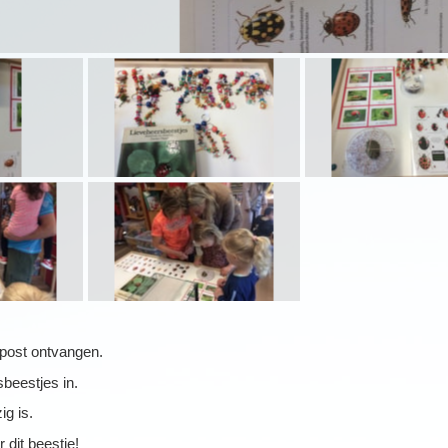
post ontvangen.
sbeestjes in.
ig is.
dit beestje!