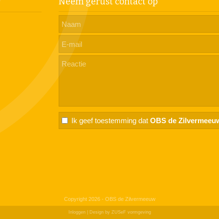
Neem gerust contact op
Ik geef toestemming dat
OBS de Zilvermeeu
Copyright 2026 - OBS de Zilvermeeuw
Inloggen
| Design by
ZUSeF vormgeving