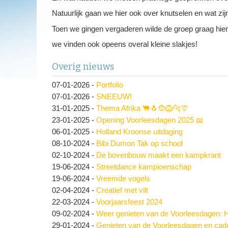
Natuurlijk gaan we hier ook over knutselen en wat zi
Toen we gingen vergaderen wilde de groep graag hie
we vinden ook opeens overal kleine slakjes!
Overig nieuws
07-01-2026
-
Portfolio
07-01-2026
-
SNEEUW!
31-01-2025
-
Thema Afrika 🐫🐧🐵🦁🐆🦒
23-01-2025
-
Opening Voorleesdagen 2025 📖
06-01-2025
-
Holland Kroonse uitdaging
08-10-2024
-
Bibi Dumon Tak op school
02-10-2024
-
De bovenbouw maakt een kampkrant
19-06-2024
-
Streetdance kampioenschap
19-06-2024
-
Vreemde vogels
02-04-2024
-
Creatief met vilt
22-03-2024
-
Voorjaarsfeest 2024
09-02-2024
-
Weer genieten van de Voorleesdagen: H
29-01-2024
-
Genieten van de Voorleesdagen en cade