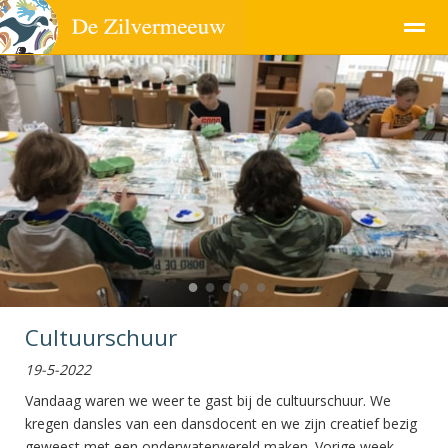
Pagina's
●
●
●
●
●
Cultuurschuur
19-5-2022
Vandaag waren we weer te gast bij de cultuurschuur. We
kregen dansles van een dansdocent en we zijn creatief bezig
geweest met een onderwaterwereld maken. Vorige week